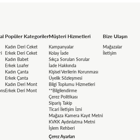
al
Popüler Kategoriler
Müşteri Hizmetleri
Bize Ulaşın
Kadın Deri Ceket
Kampanyalar
Mağazalar
ri
Erkek Deri Ceket
Kolay İade
İletişim
Kadın Babet
Sıkça Sorulan Sorular
Erkek Loafer
İade Hakkında
Kadın Çanta
Kişisel Verilerin Korunması
Erkek Çanta
Üyelik Sözleşmesi
Kadın Deri Mont
Bilgi Toplumu Hizmetleri
ons
Erkek Deri Mont
**Bilgilendirme
Çerez Politikası
Sipariş Takip
Ticari İletişim İzni
Mağaza Kamera Kayıt Metni
KVKK Aydınlatma Metni
İşlem Rehberi
Çerez Ayarları