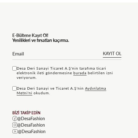
E-Bültene Kayıt Ol!
Yenilikleri ve fırsatları kaçırma.
KAYIT OL
Desa Deri Sanayi Ticaret A.Ş'nin tarafıma ticari
elektronik ileti göndermesine
bu rada
belirtilen izni
veriyorum.
Desa Deri Sanayi ve Ticaret A.Ş'nin
Aydınlatma
Metni'ni
okudum.
BİZİ TAKİP EDİN
@DesaFashion
@DesaFashion
@DesaFashion