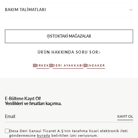
BAKIM TALİMATLARI
STOKTAKI MAĞAZALAR
ÜRÜN HAKKINDA SORU SOR
ERKEK
DERI AYAKKABI
SNEAKER
E-Bültene Kayıt Ol!
Yenilikleri ve fırsatları kaçırma.
KAYIT OL
Desa Deri Sanayi Ticaret A.Ş'nin tarafıma ticari elektronik ileti
göndermesine
bu rada
belirtilen izni veriyorum.