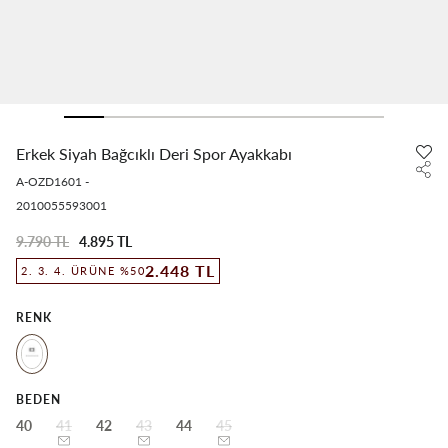
Erkek Siyah Bağcıklı Deri Spor Ayakkabı
A-OZD1601
-
2010055593001
9.790 TL
4.895 TL
2.448 TL
2. 3. 4. ÜRÜNE %50
RENK
BEDEN
40
41
42
43
44
45